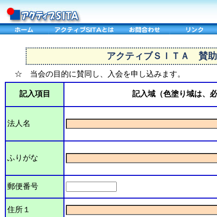
アクティブＳＩＴＡ 賛助
☆ 当会の目的に賛同し、入会を申し込みます。
記入項目
記入域（色塗り域は、
法人名
ふりがな
郵便番号
住所１