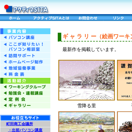
ギ ャ ラ リ ー（絵画ワ
最新作を掲載しています。
雪降る里
町田商工会議所
・出前パソコン講座